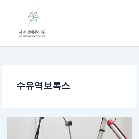
콘
텐
츠
로
건
너
뛰
기
수유역보톡스