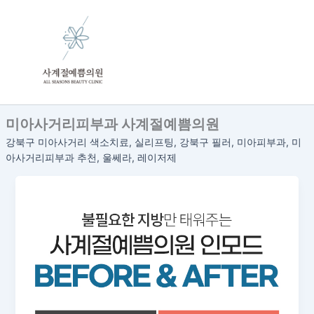
콘
텐
츠
로
건
너
뛰
미아사거리피부과 사계절예쁨의원
기
강북구 미아사거리 색소치료, 실리프팅, 강북구 필러, 미아피부과, 미
아사거리피부과 추천, 울쎄라, 레이저제