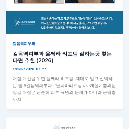
길음역피부과
길음역피부과 울쎄라 리프팅 잘하는곳 찾는
다면 추천 (2026)
admin
/
2026-07-27
처짐 개선을 위한 울쎄라 리프팅, 제대로 알고 선택하
는 법 #길음역피부과 #울쎄라리프팅 #사계절예쁨의원
얼굴 처짐은 단순히 피부 표면의 문제가 아니라 근막층
까지