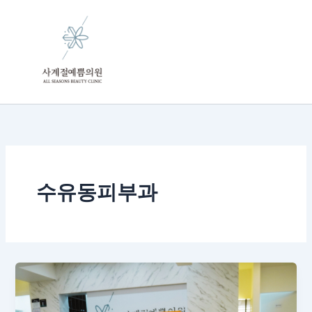
콘
텐
츠
로
건
너
뛰
기
수유동피부과