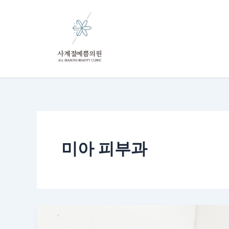
콘
텐
츠
로
건
너
뛰
기
미아 피부과