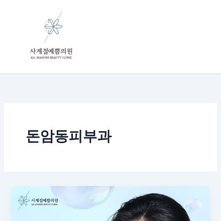
콘
텐
츠
로
건
너
뛰
기
돈암동피부과