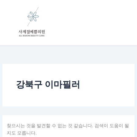
검
콘
색
텐
대
츠
상
로
건
너
뛰
기
강북구 이마필러
찾으시는 것을 발견할 수 없는 것 같습니다. 검색이 도움이 될
지도 모릅니다.