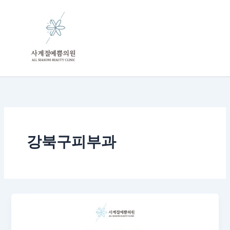
콘
텐
츠
로
건
너
뛰
기
강북구피부과