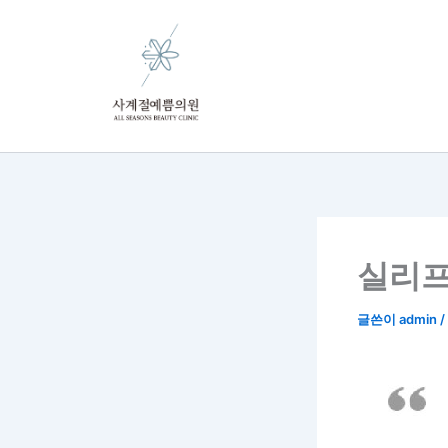
콘
텐
츠
로
건
너
뛰
기
실리프
글쓴이
admin
/