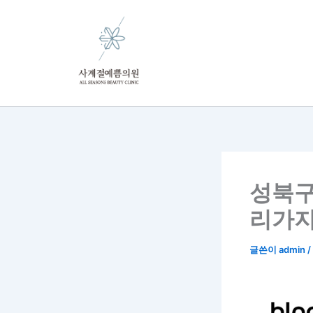
콘
텐
츠
로
건
너
뛰
기
성북구
리가지
글쓴이
admin
/