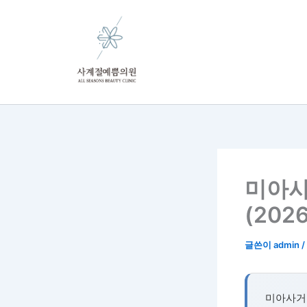
콘
텐
츠
로
건
너
뛰
기
미아사
(2026
글쓴이
admin
/
미아사거