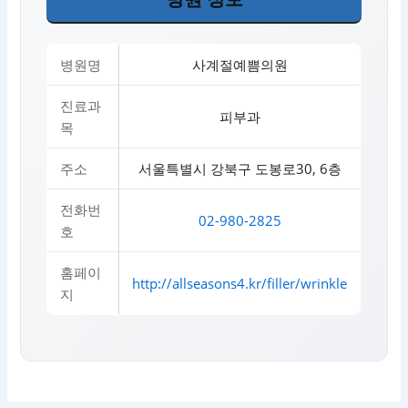
병원명
사계절예쁨의원
진료과
피부과
목
주소
서울특별시 강북구 도봉로30, 6층
전화번
02-980-2825
호
홈페이
http://allseasons4.kr/filler/wrinkle
지