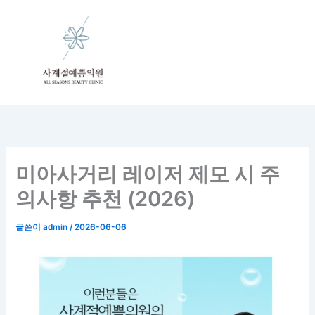
콘
텐
츠
로
건
너
뛰
기
미아사거리 레이저 제모 시 주
의사항 추천 (2026)
글쓴이
admin
/
2026-06-06