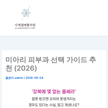
콘
텐
츠
로
건
너
뛰
기
미아리 피부과 선택 가이드 추
천 (2026)
글쓴이
admin
/
2026-06-04