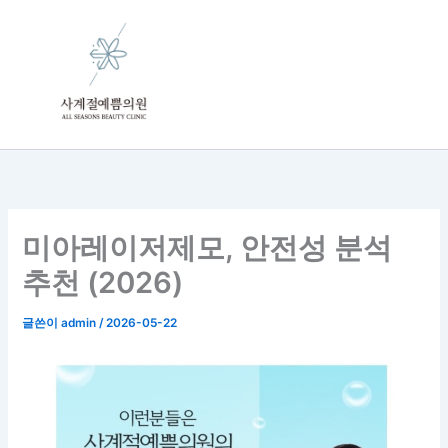
콘
텐
츠
로
건
너
뛰
기
미아레이저제모, 안전성 분석
추천 (2026)
글쓴이
admin
/
2026-05-22