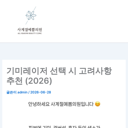
콘
텐
츠
로
건
너
뛰
기
기미레이저 선택 시 고려사항
추천 (2026)
글쓴이
admin
/
2026-06-28